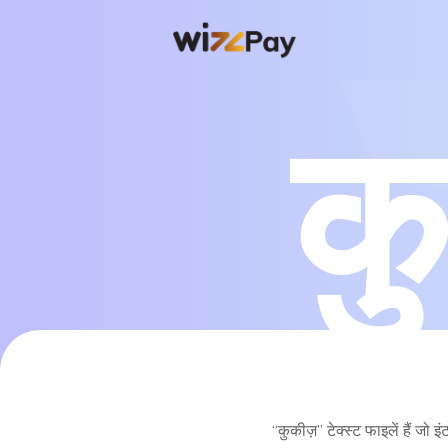
क
“कुकीज़” टेक्स्ट फाइलें हैं ज